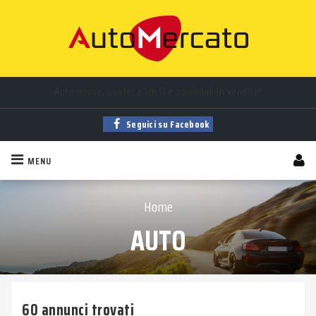
Auto
nuove
,
usate
, a
km 0
e
aziendali
in vendita!
Trova la tua auto tra
migliaia
di annunci sempre aggiornati!
Seguici su Facebook
MENU
Home
AUTO
60 annunci trovati