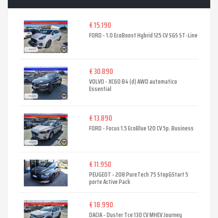
€ 15.190
FORD - 1.0 EcoBoost Hybrid 125 CV S&S ST-Line
€ 30.890
VOLVO - XC60 B4 (d) AWD automatico
Essential
€ 13.890
FORD - Focus 1.5 EcoBlue 120 CV 5p. Business
€ 11.950
PEUGEOT - 208 PureTech 75 Stop&Start 5
porte Active Pack
€ 18.990
DACIA - Duster Tce 130 CV MHEV Journey