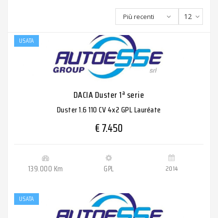
12
Più recenti
USATA
DACIA Duster 1ª serie
Duster 1.6 110 CV 4x2 GPL Lauréate
€ 7.450
139.000 Km
GPL
2014
USATA