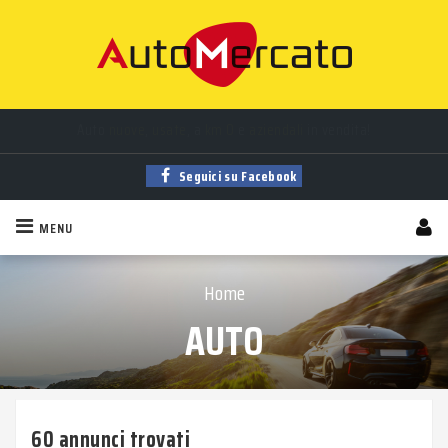
Auto
nuove
,
usate
, a
km 0
e
aziendali
in vendita!
Trova la tua auto tra
migliaia
di annunci sempre aggiornati!
Seguici su Facebook
MENU
Home
AUTO
60 annunci trovati