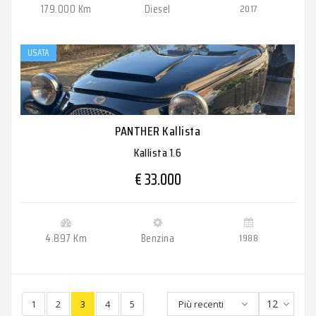
179.000 Km
Diesel
2017
USATA
PANTHER Kallista
Kallista 1.6
€ 33.000
4.897 Km
Benzina
1988
12
1
2
3
4
5
Più recenti