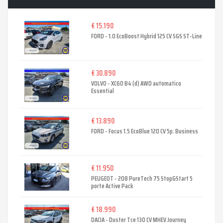
€ 15.190
FORD - 1.0 EcoBoost Hybrid 125 CV S&S ST-Line
€ 30.890
VOLVO - XC60 B4 (d) AWD automatico
Essential
€ 13.890
FORD - Focus 1.5 EcoBlue 120 CV 5p. Business
€ 11.950
PEUGEOT - 208 PureTech 75 Stop&Start 5
porte Active Pack
€ 18.990
DACIA - Duster Tce 130 CV MHEV Journey