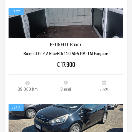
USATA
PEUGEOT Boxer
Boxer 335 2.2 BlueHDi 140 S&S PM-TM Furgone
€ 17.900
89.000 Km
Diesel
2020
USATA