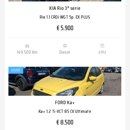
KIA Rio 3ª serie
Rio 1.1 CRDi WGT 5p. EX PLUS
€ 5.900
149.500 Km
Diesel
2012
USATA
FORD Ka+
Ka+ 1.2 Ti-VCT 85 CV Ultimate
€ 8.500