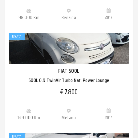
98.000 Km
Benzina
2017
USATA
FIAT 500L
500L 0.9 TwinAir Turbo Nat. Power Lounge
€ 7.800
149.000 Km
Metano
2014
USATA