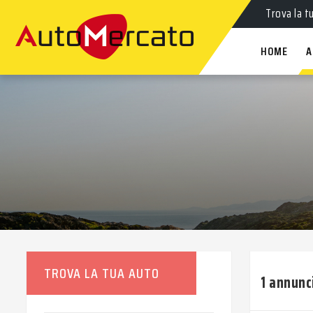
Auto
nuov
Trova la t
HOME
A
TROVA LA TUA AUTO
1 annunc