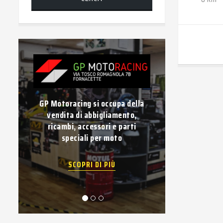
GP Motoracing si occupa della
Vuoi vender
vendita di abbigliamento,
Compravendi
ricambi, accessori e parti
usati di
speciali per moto
pagame
SCOPRI DI PIÙ
SC