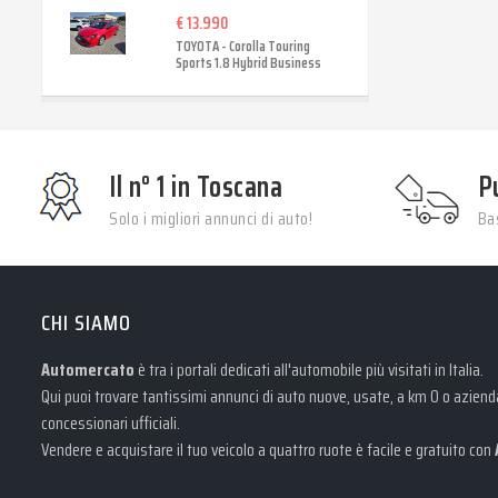
€ 13.990
TOYOTA - Corolla Touring
Sports 1.8 Hybrid Business
Il n° 1 in Toscana
P
Solo i migliori annunci di auto!
Bas
CHI SIAMO
Automercato
è tra i portali dedicati all'automobile più visitati in Italia.
Qui puoi trovare tantissimi annunci di auto nuove, usate, a km 0 o aziendal
concessionari ufficiali.
Vendere e acquistare il tuo veicolo a quattro ruote è facile e gratuito con