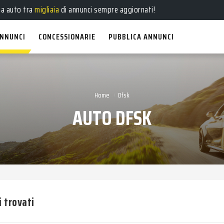
e
,
usate
, a
km 0
e
aziendali
in vendita!
ua auto tra
migliaia
di annunci sempre aggiornati!
NNUNCI
CONCESSIONARIE
PUBBLICA ANNUNCI
›
Home
Dfsk
AUTO DFSK
i trovati