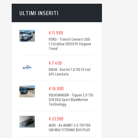
ULTIMI INSERITI
€ 11.990
FORD - Transit Connect 200
1.5 Ecoblue 100CV PC Furgone
Trend
€ 7.450
DACIA - Duster 1.6 110 CV 4x2
GPL Lauréate
€ 16.900
VOLKSWAGEN - Tiguan 2.0 TDI
SCR DSG Sport BlueMotion
Technology
€ 23.500
AUDI - A4 AVANT 2.0 TDI 190
CAV MULTITRONIC BUS PLUS