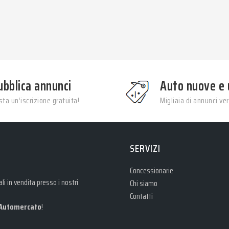
ubblica annunci
Auto nuove e 
ta un’iscrizione gratuita!
Migliaia di annunci veri
SERVIZI
Concessionarie
i in vendita presso i nostri
Chi siamo
Contatti
Automercato
!