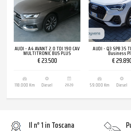
AUDI - A4 AVANT 2.0 TDI 190 CAV
AUDI - Q3 SPB 35 TD
MULTITRONIC BUS PLUS
Business P
€ 23.500
€ 29.89
118.000 Km
Diesel
2020
59.000 Km
Diesel
Il n° 1 in Toscana
P