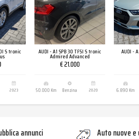
I S tronic
AUDI - A1 SPB 30 TFSI S tronic
AUDI - A
lus
Admired Advanced
0
€ 21.000
2023
50.000 Km
Benzina
2020
6.890 Km
ubblica annunci
Auto nuove e 