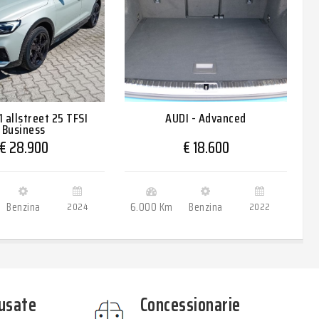
1 allstreet 25 TFSI
AUDI - Advanced
Business
€ 28.900
€ 18.600
Benzina
2024
6.000 Km
Benzina
2022
2
usate
Concessionarie