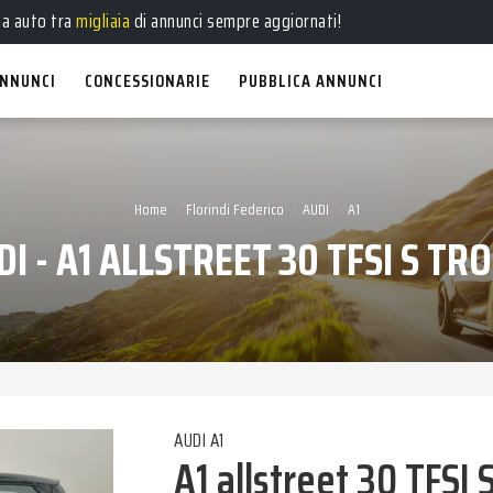
e
,
usate
, a
km 0
e
aziendali
in vendita!
ua auto tra
migliaia
di annunci sempre aggiornati!
NNUNCI
CONCESSIONARIE
PUBBLICA ANNUNCI
›
›
›
Home
Florindi Federico
AUDI
A1
DI - A1 ALLSTREET 30 TFSI S TRO
AUDI A1
A1 allstreet 30 TFSI 