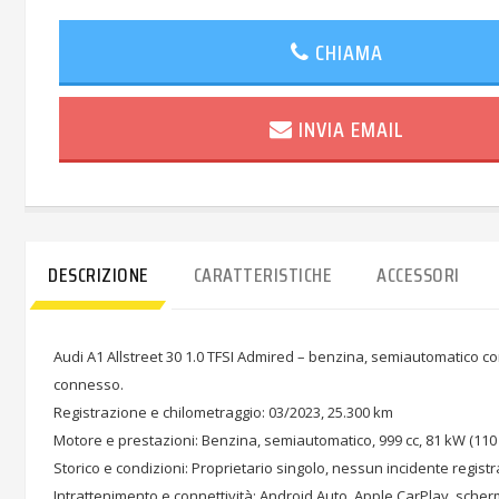
CHIAMA
INVIA EMAIL
DESCRIZIONE
CARATTERISTICHE
ACCESSORI
Audi A1 Allstreet 30 1.0 TFSI Admired – benzina, semiautomatico c
connesso.
Registrazione e chilometraggio: 03/2023, 25.300 km
Motore e prestazioni: Benzina, semiautomatico, 999 cc, 81 kW (110 
Storico e condizioni: Proprietario singolo, nessun incidente registr
Intrattenimento e connettività: Android Auto, Apple CarPlay, scher