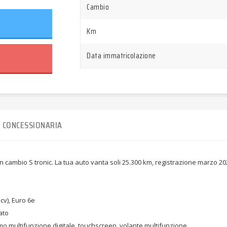
Cambio
Km
Data immatricolazione
CONCESSIONARIA
on cambio S tronic. La tua auto vanta soli 25.300 km, registrazione marzo 
cv), Euro 6e
ato
mo multifunzione digitale, touchscreen, volante multifunzione