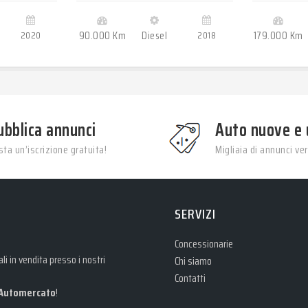
2020
90.000 Km
Diesel
2018
179.000 Km
ubblica annunci
Auto nuove e 
ta un’iscrizione gratuita!
Migliaia di annunci veri
SERVIZI
Concessionarie
i in vendita presso i nostri
Chi siamo
Contatti
Automercato
!