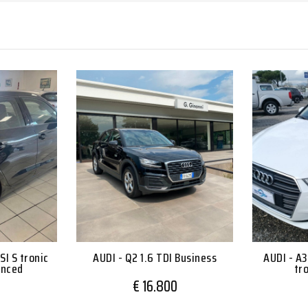
SI S tronic
AUDI - Q2 1.6 TDI Business
AUDI - A3
anced
tr
0
€ 16.800