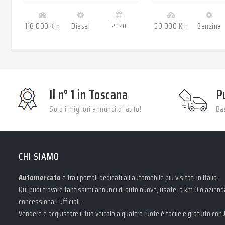
118.000 Km
Diesel
2020
50.000 Km
Benzina
Il n° 1 in Toscana
P
Solo i migliori annunci di auto!
Bas
CHI SIAMO
Automercato
è tra i portali dedicati all'automobile più visitati in Italia.
Qui puoi trovare tantissimi annunci di auto nuove, usate, a km 0 o aziendal
concessionari ufficiali.
Vendere e acquistare il tuo veicolo a quattro ruote è facile e gratuito con