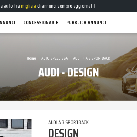
e
,
usate
, a
km 0
e
aziendali
in vendita!
ua auto tra
migliaia
di annunci sempre aggiornati!
NNUNCI
CONCESSIONARIE
PUBBLICA ANNUNCI
›
›
›
Home
AUTO SPEED S&A
AUDI
A 3 SPORTBACK
AUDI - DESIGN
AUDI A 3 SPORTBACK
DESIGN