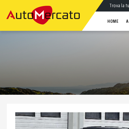
Auto
nuov
Trova la t
HOME
A