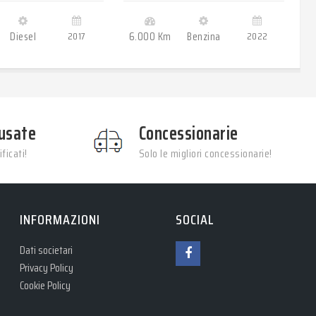
Diesel
2017
6.000 Km
Benzina
2022
2
usate
Concessionarie
ficati!
Solo le migliori concessionarie!
INFORMAZIONI
SOCIAL
Dati societari
Privacy Policy
Cookie Policy