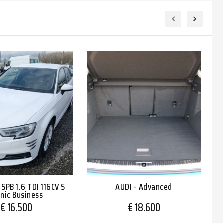
 SPB 1.6 TDI 116CV S
AUDI - Advanced
onic Business
€ 16.500
€ 18.600