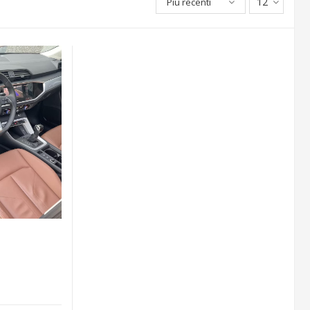
12
Più recenti