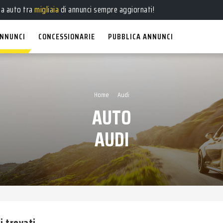
e
,
usate
, a
km 0
e
aziendali
in vendita!
ua auto tra
migliaia
di annunci sempre aggiornati!
NNUNCI
CONCESSIONARIE
PUBBLICA ANNUNCI
›
Home
Audi
AUTO
AUDI