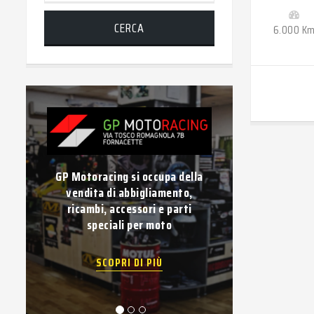
CERCA
6.000 K
GP Motoracing si occupa della
Vuoi vendere la 
vendita di abbigliamento,
Compravendita di
ricambi, accessori e parti
usati di quals
speciali per moto
pagamento 
SCOPRI DI PIÙ
SCOPRI 