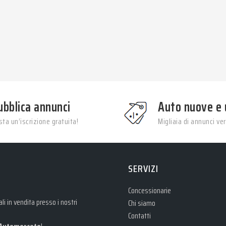
ubblica annunci
Auto nuove e 
ta un’iscrizione gratuita!
Migliaia di annunci veri
SERVIZI
Concessionarie
i in vendita presso i nostri
Chi siamo
Contatti