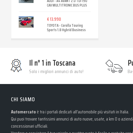
AUDI - A4 AVANT 2.0 TDI 190
CAV MULTITRONIC BUS PLUS
€ 13.990
TOYOTA - Corolla Touring
Sports 1.8 Hybrid Business
Il n° 1 in Toscana
P
Solo i migliori annunci di auto!
Bas
CHI SIAMO
Automercato
è tra i portali dedicati all'automobile più visitati in Italia.
Qui puoi trovare tantissimi annunci di auto nuove, usate, a km 0 o aziendal
concessionari ufficiali.