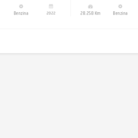
m
Benzina
2022
28.258 Km
Benzina
tua auto usata?
 auto e veicoli
iasi tipo con
immediato.
DI PIÙ