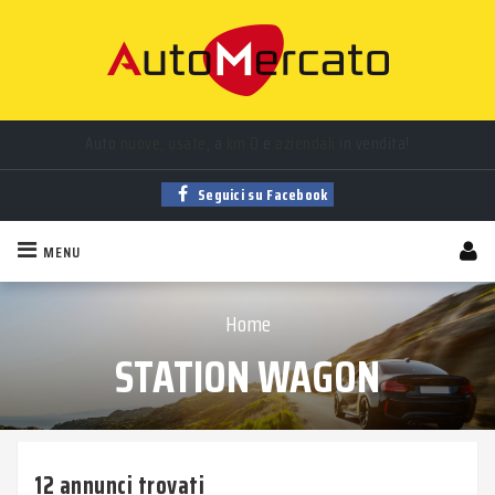
Auto
nuove
,
usate
, a
km 0
e
aziendali
in vendita!
Trova la tua auto tra
migliaia
di annunci sempre aggiornati!
Seguici su Facebook
MENU
Home
STATION WAGON
12 annunci trovati