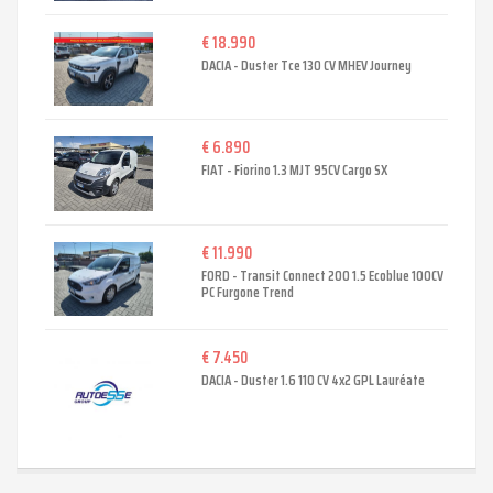
€ 18.990
DACIA - Duster Tce 130 CV MHEV Journey
€ 6.890
FIAT - Fiorino 1.3 MJT 95CV Cargo SX
€ 11.990
FORD - Transit Connect 200 1.5 Ecoblue 100CV
PC Furgone Trend
€ 7.450
DACIA - Duster 1.6 110 CV 4x2 GPL Lauréate