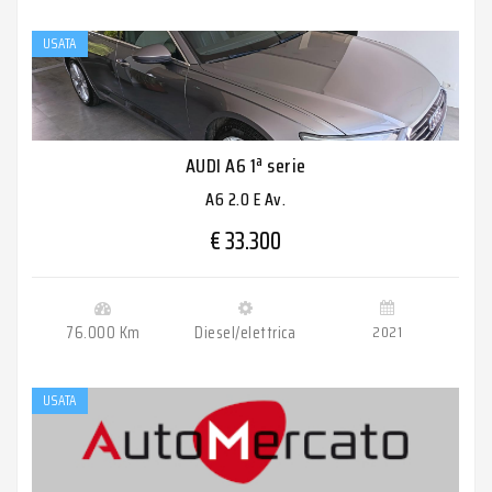
USATA
AUDI A6 1ª serie
A6 2.0 E Av.
€ 33.300
76.000 Km
Diesel/elettrica
2021
USATA