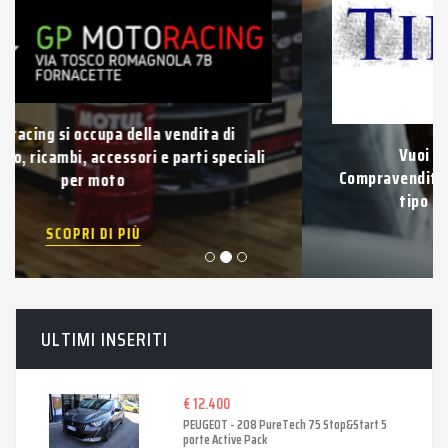
Vuoi vendere la tua auto usata?
Compravendita di auto e veicoli usati di qualsiasi
tipo con pagamento immediato.
SCOPRI DI PIÙ
ULTIMI INSERITI
€ 12.400
PEUGEOT - 208 PureTech 75 Stop&Start 5
porte Active Pack