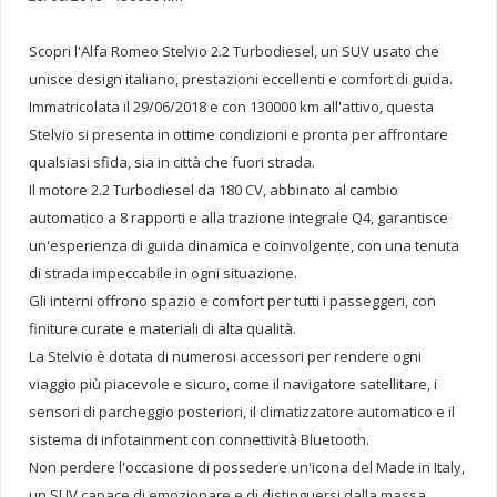
Scopri l'Alfa Romeo Stelvio 2.2 Turbodiesel, un SUV usato che
unisce design italiano, prestazioni eccellenti e comfort di guida.
Immatricolata il 29/06/2018 e con 130000 km all'attivo, questa
Stelvio si presenta in ottime condizioni e pronta per affrontare
qualsiasi sfida, sia in città che fuori strada.
Il motore 2.2 Turbodiesel da 180 CV, abbinato al cambio
automatico a 8 rapporti e alla trazione integrale Q4, garantisce
un'esperienza di guida dinamica e coinvolgente, con una tenuta
di strada impeccabile in ogni situazione.
Gli interni offrono spazio e comfort per tutti i passeggeri, con
finiture curate e materiali di alta qualità.
La Stelvio è dotata di numerosi accessori per rendere ogni
viaggio più piacevole e sicuro, come il navigatore satellitare, i
sensori di parcheggio posteriori, il climatizzatore automatico e il
sistema di infotainment con connettività Bluetooth.
Non perdere l'occasione di possedere un'icona del Made in Italy,
un SUV capace di emozionare e di distinguersi dalla massa.