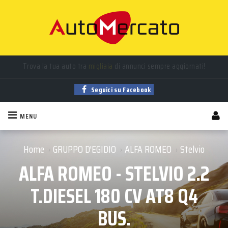
Trova la tua auto tra
migliaia
di annunci sempre aggiornati!
Auto
nuove
,
usate
, a
km 0
e
aziendali
in vendita!
Seguici su Facebook
MENU
Home
GRUPPO D'EGIDIO
ALFA ROMEO
Stelvio
›
›
›
ALFA ROMEO - STELVIO 2.2
T.DIESEL 180 CV AT8 Q4
BUS.