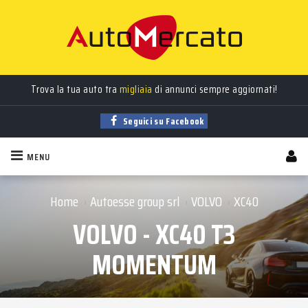
Trova la tua auto tra
migliaia
di annunci sempre aggiornati!
Seguici su Facebook
MENU
Home
Autoesse group srl
VOLVO
XC40
›
›
›
VOLVO - XC40 T3
MOMENTUM