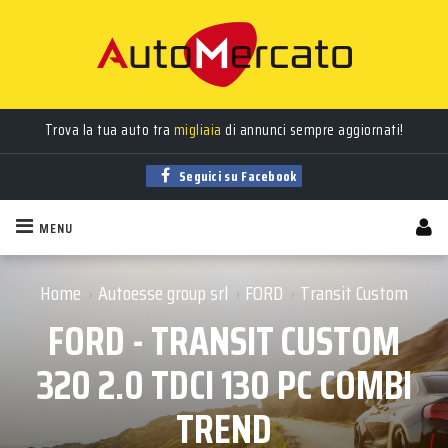
Trova la tua auto tra
migliaia
di annunci sempre aggiornati!
Seguici su Facebook
MENU
Home
Autoesse group srl
FORD
Transit Custom
›
›
›
FORD - TRANSIT CUSTOM
320 2.0 TDCI 130 PC COMBI
TREND