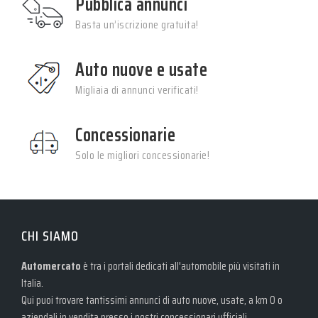
Pubblica annunci
Basta un’iscrizione gratuita!
Auto nuove e usate
Migliaia di annunci verificati!
Concessionarie
Solo le migliori concessionarie!
CHI SIAMO
Automercato
è tra i portali dedicati all'automobile più visitati in
Italia.
Qui puoi trovare tantissimi annunci di auto nuove, usate, a km 0 o
aziendali in vendita presso i nostri concessionari ufficiali.