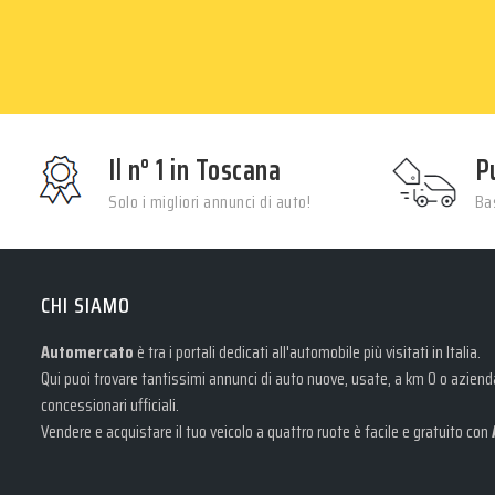
Il n° 1 in Toscana
P
Solo i migliori annunci di auto!
Bas
CHI SIAMO
Automercato
è tra i portali dedicati all'automobile più visitati in Italia.
Qui puoi trovare tantissimi annunci di auto nuove, usate, a km 0 o aziendal
concessionari ufficiali.
Vendere e acquistare il tuo veicolo a quattro ruote è facile e gratuito con