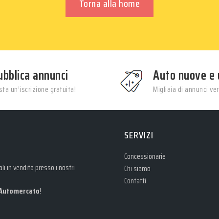
Torna alla home
ubblica annunci
Auto nuove e 
ta un’iscrizione gratuita!
Migliaia di annunci veri
SERVIZI
Concessionarie
i in vendita presso i nostri
Chi siamo
Contatti
Automercato
!