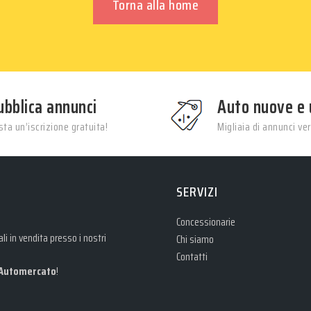
Torna alla home
ubblica annunci
Auto nuove e 
ta un’iscrizione gratuita!
Migliaia di annunci veri
SERVIZI
Concessionarie
i in vendita presso i nostri
Chi siamo
Contatti
Automercato
!