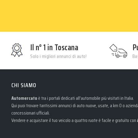
Il n° 1 in Toscana
P
Solo i migliori annunci di auto!
Bas
CHI SIAMO
Automercato
è tra i portali dedicati all'automobile più visitati in Italia.
Qui puoi trovare tantissimi annunci di auto nuove, usate, a km 0 o aziendal
concessionari ufficiali.
Vendere e acquistare il tuo veicolo a quattro ruote è facile e gratuito con