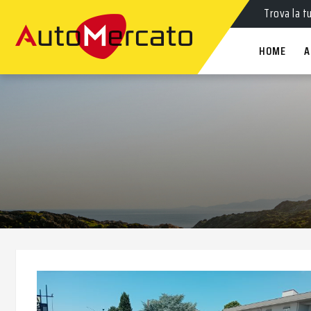
Auto
nuov
Trova la t
HOME
A