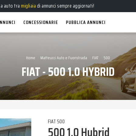
e
,
usate
, a
km 0
e
aziendali
in vendita!
ua auto tra
migliaia
di annunci sempre aggiornati!
NNUNCI
CONCESSIONARIE
PUBBLICA ANNUNCI
›
›
›
Home
Matteucci Auto e Fuoristrada
FIAT
500
FIAT - 500 1.0 HYBRID
FIAT 500
500 1.0 Hybrid