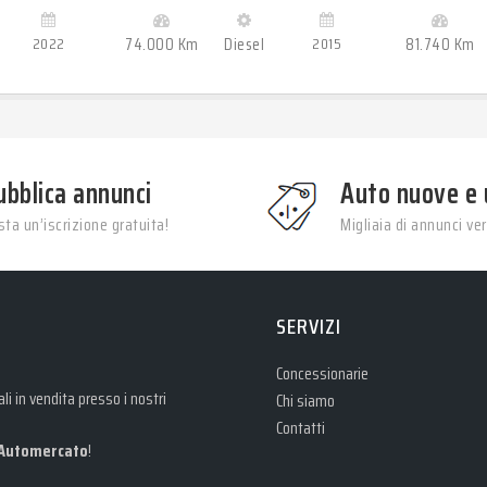
2022
74.000 Km
Diesel
2015
81.740 Km
ubblica annunci
Auto nuove e 
ta un’iscrizione gratuita!
Migliaia di annunci veri
SERVIZI
Concessionarie
i in vendita presso i nostri
Chi siamo
Contatti
Automercato
!