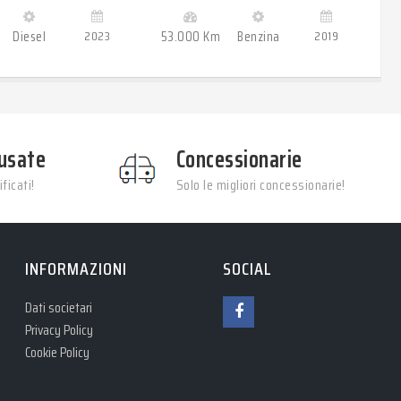
Diesel
2023
53.000 Km
Benzina
2019
2
usate
Concessionarie
ficati!
Solo le migliori concessionarie!
INFORMAZIONI
SOCIAL
Dati societari
Privacy Policy
Cookie Policy