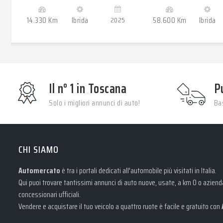
14.330 Km
Ibrida
2025
58.600 Km
Ibrida
Il n° 1 in Toscana
P
Solo i migliori annunci di auto!
Bas
CHI SIAMO
Automercato
è tra i portali dedicati all'automobile più visitati in Italia.
Qui puoi trovare tantissimi annunci di auto nuove, usate, a km 0 o aziendal
concessionari ufficiali.
Vendere e acquistare il tuo veicolo a quattro ruote è facile e gratuito con