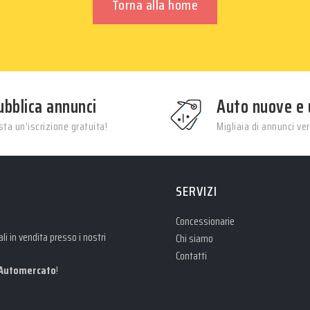
Torna alla home
ubblica annunci
Auto nuove e 
ta un’iscrizione gratuita!
Migliaia di annunci veri
SERVIZI
Concessionarie
i in vendita presso i nostri
Chi siamo
Contatti
Automercato
!