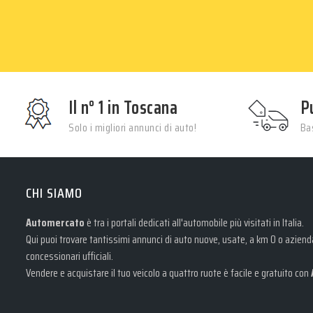
Il n° 1 in Toscana
P
Solo i migliori annunci di auto!
Bas
CHI SIAMO
Automercato
è tra i portali dedicati all'automobile più visitati in Italia.
Qui puoi trovare tantissimi annunci di auto nuove, usate, a km 0 o aziendal
concessionari ufficiali.
Vendere e acquistare il tuo veicolo a quattro ruote è facile e gratuito con