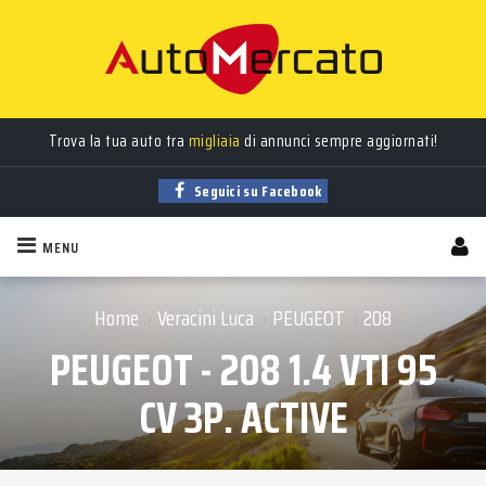
Trova la tua auto tra
migliaia
di annunci sempre aggiornati!
Seguici su Facebook
MENU
Home
Veracini Luca
PEUGEOT
208
›
›
›
PEUGEOT - 208 1.4 VTI 95
CV 3P. ACTIVE